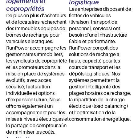
logements et
logistique
copropriétés
Les entreprises disposant de
De plus en plus d’acheteurs
flottes de véhicules
et de locataires recherchent
(livraison, transport de
des immeubles équipés de
personnel, services) ont
bornes de recharge pour
besoin d’une infrastructure
véhicules électriques.
fiable et performante.
RunPower accompagne les
RunPower conçoit des
gestionnaires immobiliers,
solutions de recharge à
les syndicats de copropriété
haute capacité pour les
et les promoteurs dans la
cours de transport et les
mise en place de systèmes
dépôts logistiques. Nos
évolutifs, avec accès
systèmes permettent la
sécurisé, facturation
gestion intelligente des
individuelle et options
plages horaires de recharge,
d’expansion future. Nous
la répartition de la charge
offrons également un
électrique (load balancing)
accompagnement pour les
et l’optimisation de la
mises à niveau électriques et
consommation énergétique.
le partage de compteur afin
de minimiser les coûts.