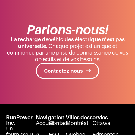
Parlons-nous!
La recharge de véhicules électrique n’est pas
universelle.
Chaque projet est unique et
commence par une prise de connaissance de vos
objectifs et de vos besoins.
Contactez-nous
RunPower
Navigation
Villes desservies
Inc.
Accueil
Contact
Montréal
Ottawa
Un
fournisseur
À
FAQ
Québec
Edmonton