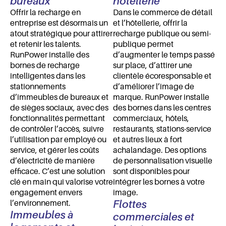
bureaux
hôtellerie
Offrir la recharge en
Dans le commerce de détail
entreprise est désormais un
et l’hôtellerie, offrir la
atout stratégique pour attirer
recharge publique ou semi-
et retenir les talents.
publique permet
RunPower installe des
d’augmenter le temps passé
bornes de recharge
sur place, d’attirer une
intelligentes dans les
clientèle écoresponsable et
stationnements
d’améliorer l’image de
d’immeubles de bureaux et
marque. RunPower installe
de sièges sociaux, avec des
des bornes dans les centres
fonctionnalités permettant
commerciaux, hôtels,
de contrôler l’accès, suivre
restaurants, stations-service
l’utilisation par employé ou
et autres lieux à fort
service, et gérer les coûts
achalandage. Des options
d’électricité de manière
de personnalisation visuelle
efficace. C’est une solution
sont disponibles pour
clé en main qui valorise votre
intégrer les bornes à votre
engagement envers
image.
Flottes
l’environnement.
Immeubles à
commerciales et