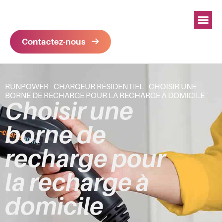
Contactez-nous
RUNPOWER
-
CHARGEUR RÉSIDENTIEL
-
CHOISIR UNE
BORNE DE RECHARGE POUR LA RECHARGE À DOMICILE
Choisir une
borne de
recharge pour
la recharge à
domicile