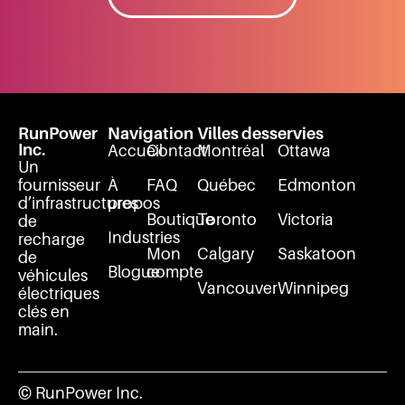
RunPower
Navigation
Villes desservies
Inc.
Accueil
Contact
Montréal
Ottawa
Un
fournisseur
À
FAQ
Québec
Edmonton
d’infrastructures
propos
Boutique
Toronto
Victoria
de
Industries
recharge
Mon
Calgary
Saskatoon
de
Blogue
compte
véhicules
Vancouver
Winnipeg
électriques
clés en
main.
© RunPower Inc.