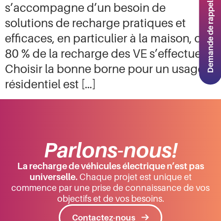
Demande de rappel
s’accompagne d’un besoin de
solutions de recharge pratiques et
efficaces, en particulier à la maison, où
80 % de la recharge des VE s’effectue.
Choisir la bonne borne pour un usage
résidentiel est […]
Parlons-nous!
La recharge de véhicules électrique n’est pas
universelle.
Chaque projet est unique et
commence par une prise de connaissance de vos
objectifs et de vos besoins.
Contactez-nous